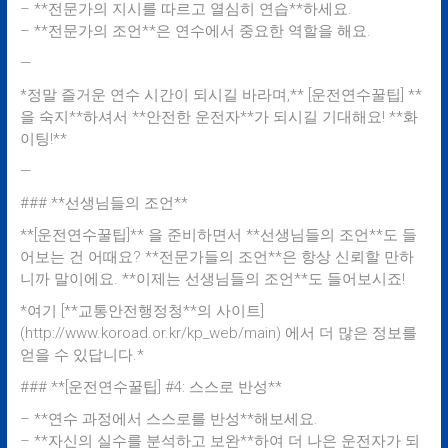
– **전문가의 지시를 따르고 열심히 연습**하세요.
– **전문가의 조언**은 연수에서 중요한 역할을 해요.
—
*정말 즐거운 연수 시간이 되시길 바라며,** [운전연수꿀팁] **
을 숙지**하셔서 **안전한 운전자**가 되시길 기대해요! **화
이팅!**
—
### **선생님들의 조언**
**[운전연수꿀팁]** 을 준비하면서 **선생님들의 조언**도 들
어보는 건 어때요? **전문가들의 조언**은 항상 신뢰할 만하
니까 말이에요. **이제는 선생님들의 조언**도 들어보시죠!
*여기 [**교통안전행정청**의 사이트]
(http://www.koroad.or.kr/kp_web/main) 에서 더 많은 정보를
얻을 수 있답니다.*
### **[운전연수꿀팁] #4: 스스로 반성**
– **연수 과정에서 스스로를 반성**해보세요.
– **자신의 실수를 분석하고 보완**하여 더 나은 운전자가 되