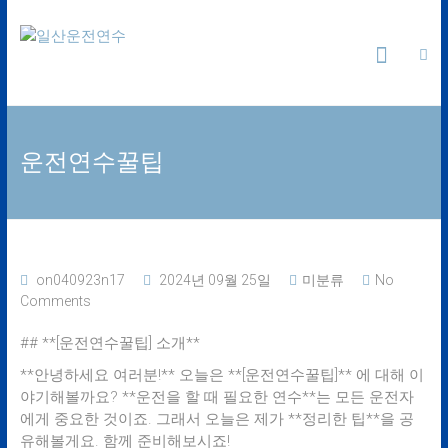
Skip
일
to
content
산
운
운전연수꿀팁
전
연
수
on040923n17
2024년 09월 25일
미분류
No
Comments
24
시
## **[운전연수꿀팁] 소개**
간
365
**안녕하세요 여러분!** 오늘은 **[운전연수꿀팁]** 에 대해 이
일
야기해볼까요? **운전을 할 때 필요한 연수**는 모든 운전자
에게 중요한 것이죠. 그래서 오늘은 제가 **정리한 팁**을 공
유해볼게요. 함께 준비해보시죠!