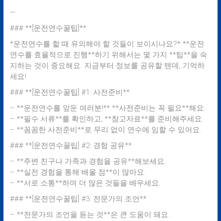
—
### **[운전연수꿀팁]**
*운전연수를 할 때 유의해야 할 것들이 보이시나요?* **운전
연수를 효율적으로 진행**하기 위해서는 몇 가지 **팁**을 숙
지하는 것이 중요해요. 지금부터 정보를 공유할 텐데, 기억하
세요!
### **[운전연수꿀팁] #1: 사전준비**
– **운전연수를 앞둔 여러분!** **사전준비는 꼭 필요**해요.
– **필수 서류**를 확인하고, **참고자료**를 준비해주세요.
– **꼼꼼한 사전준비**로 무리 없이 연수에 임할 수 있어요.
### **[운전연수꿀팁] #2: 경험 공유**
– **주변 친구나 가족과 경험을 공유**해보세요.
– **실전 경험을 통해 배울 점**이 많아요.
– **서로 소통**하며 더 많은 것들을 배우세요.
### **[운전연수꿀팁] #3: 전문가의 조언**
– **전문가의 조언을 듣는 것**은 큰 도움이 돼요.