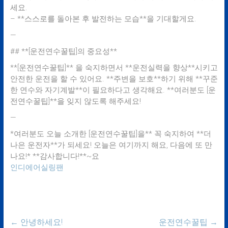
세요.
– **스스로를 돌아본 후 발전하는 모습**을 기대할게요.
—
## **[운전연수꿀팁]의 중요성**
**[운전연수꿀팁]** 을 숙지하면서 **운전실력을 향상**시키고
안전한 운전을 할 수 있어요. **주변을 보호**하기 위해 **꾸준
한 연수와 자기계발**이 필요하다고 생각해요. **여러분도 [운
전연수꿀팁]**을 잊지 않도록 해주세요!
—
*여러분도 오늘 소개한 [운전연수꿀팁]을** 꼭 숙지하여 **더
나은 운전자**가 되세요! 오늘은 여기까지 해요, 다음에 또 만
나요!* **감사합니다!**~요
인디에어실링팬
←
안녕하세요!
운전연수꿀팁
→