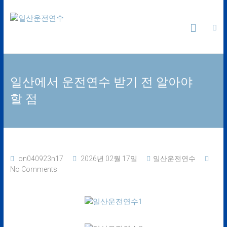
Skip
일
to
content
산
운
일산에서 운전연수 받기 전 알아야
전
할 점
연
수
24
on040923n17
2026년 02월 17일
일산운전연수
시
No Comments
간
365
일