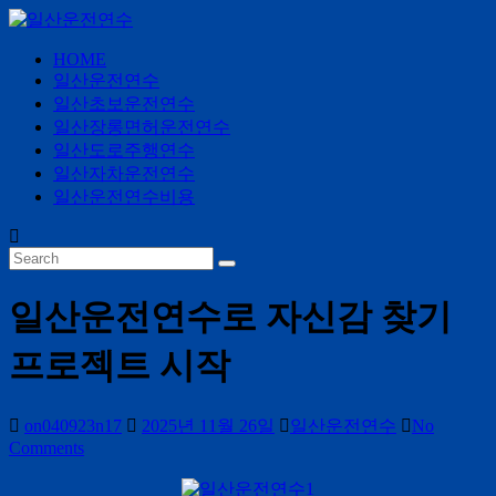
Skip
to
content
HOME
일
일산운전연수
산
일산초보운전연수
운
일산장롱면허운전연수
전
일산도로주행연수
일산자차운전연수
연
일산운전연수비용
수
24
시
간
일산운전연수로 자신감 찾기
365
일
프로젝트 시작
on040923n17
2025년 11월 26일
일산운전연수
No
Comments