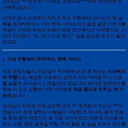
강사님은 **"천천히 시작해도 괜찮아요"**라며 편안하게 안
내해주셨답니다.
시작은 동네 도로에서 직진과 커브 주행부터! 강사님이 제 실
력을 체크하면서도 기어 변속, 사이드미러 설정 같은 기본기를
착실히 가르쳐 주셔서 차량이 점점 친근해지기 시작했어요. 시
간이 지나면서 "와, 내가 이걸 했어?" 싶을 정도로 속도가 붙더
라고요.
2. 시내 주행부터 주차까지, 완벽 가이드
초보 운전자들이 가장 많이 두려워하는 것 중 하나는
시내에서
의 주행
이죠. 복잡한 도로에서 갑자기 차가 끼어들거나, 신호
를 놓칠까 조바심이 느껴질 때도 있습니다. 하지만 운전연수를
통해 이 모든 상황에 대한 대처법을
직접 몸으로 익히는 게 가
능
했습니다.
강사님이 저에게 가장 강조한 것은 **"침착함과 자신감"**이
었습니다. 운전 잘하는 사람들이 대단한 게 아니라, 결국 연습
을 통해 몸이 익었다는 걸 직접 보여주셨고, 덕분에 차선을 바
꾸는 요령, 좁은 골목길 주행, 주차 꿀팁 등 실습 위주의 연수를