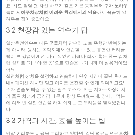
요. 차로 달릴 땐 차선 바꾸기 같은 기본 동작부터
주차 노하우
,
특히
지하주차장처럼 어려운 환경에서의 연습
까지 꼼꼼히 알
려주는 점이 좋았어요.
3.2 현장감 있는 연수가 답!
일산운전연수는 다른 곳들처럼 단순히 도로 주행만 반복하는
게 아니라, 원하는 목적지에서 연습할 수 있는 유연한 커리큘
럼이 큰 강점이에요. 가고 싶었던 카페나 회사, 혹은 친구 집처
럼 실제로 “가봐야 할 곳”으로 연습을 나가니까 더 실용적이었
어요.
실전처럼 상황을 설정하고 연습하니 연수 시간이 끝난 후에도
내비게이션 하나만 믿고 어디든 운전할 수 있게 되더라고요!
주차 연습도 빠질 수 없는 필수 코스죠. 저는 지하주차장에서
의 좁은 차선과 공간감 때문에 항상 두려웠는데, 강사님 덕분
에 여러 번 실전 연습을 하며 이제는 그 두려움을 떨쳐냈답니
다.
3.3 가격과 시간, 효율 높이는 팁
만약 여러분도 비용을 고려하고 있다면, 일단 평균적으로
자차