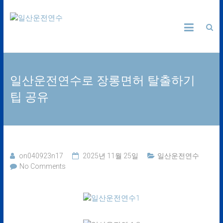
Skip
일
to
content
산
운
일산운전연수로 장롱면허 탈출하기
전
팁 공유
연
수
24
on040923n17
2025년 11월 25일
일산운전연수
시
No Comments
간
365
일