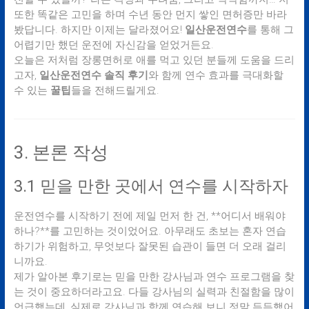
또한 똑같은 고민을 하며 수년 동안 먼지 쌓인 면허증만 바라
봤답니다. 하지만 이제는 달라졌어요!
일산운전연수
를 통해 그
어렵기만 했던 운전에 자신감을 얻었거든요.
오늘은 저처럼 장롱면허로 애를 먹고 있던 분들께 도움을 드리
고자,
일산운전연수 솔직 후기
와 함께 연수 효과를 극대화할
수 있는
꿀팁
들을 전해드릴게요.
3. 본론 작성
3.1 믿을 만한 곳에서 연수를 시작하자
운전연수를 시작하기 전에 제일 먼저 한 건, **어디서 배워야
하나?**를 고민하는 것이었어요. 아무래도 초보는 혼자 연습
하기가 위험하고, 무엇보다 잘못된 습관이 들면 더 오래 걸리
니까요.
제가 알아본 후기로는 믿을 만한 강사님과 연수 프로그램을 찾
는 것이 중요하더라고요. 다들 강사님의 실력과 친절함을 많이
언급했는데, 실제로 강사님과 함께 연습해 보니 정말 든든했어