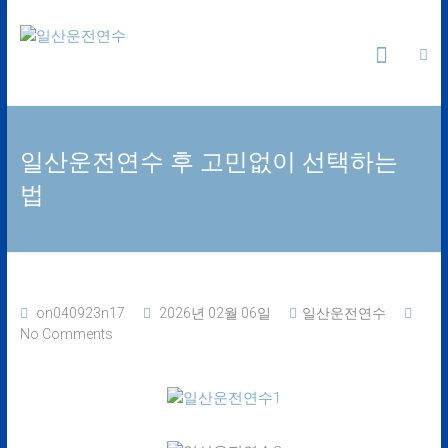
Skip
일
to
content
산
운
일산운전연수 후 고민없이 선택하는
전
법
연
수
24
on040923n17
2026년 02월 06일
일산운전연수
시
No Comments
간
365
일